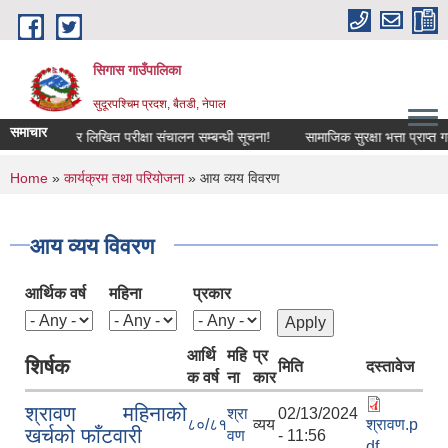
Skip to main content
सिगास गाउँपालिका
सुदूरपश्चिम प्रदश, बैतडी, नेपाल
समाचार
संक्षिप्त सूची र लिखित परीक्षा संचालन सम्बन्धी सूचना!
सामाजिक सुरक्षा भत्ता प्राप्त 
You are here
Home
»
कार्यक्रम तथा परियोजना
» आय व्यय विवरण
आय व्यय विवरण
आर्थिक वर्ष
महिना
प्रकार
आर्थि
महि
प्र
शिर्षक
मिति
दस्तावेज
क वर्ष
ना
कार
श्रावण महिनाको
श्रा
02/13/2024
८०/८१
व्यय
श्रावण.p
खर्चको फाँटवारी
वण
- 11:56
df