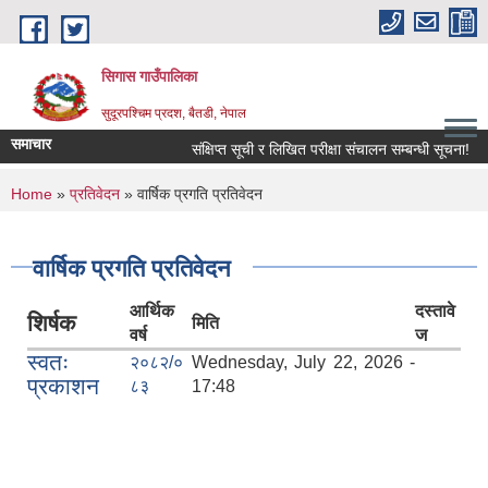
Skip to main content
सिगास गाउँपालिका
सुदूरपश्चिम प्रदश, बैतडी, नेपाल
समाचार
संक्षिप्त सूची र लिखित परीक्षा संचालन सम्बन्धी सूचना!
You are here
Home
»
प्रतिवेदन
» वार्षिक प्रगति प्रतिवेदन
वार्षिक प्रगति प्रतिवेदन
आर्थिक
दस्तावे
शिर्षक
मिति
वर्ष
ज
स्वतः
२०८२/०
Wednesday, July 22, 2026 -
प्रकाशन
८३
17:48