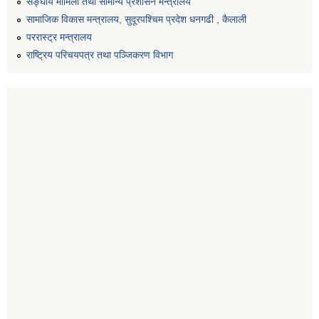
सङ्‍घीय मामिला तथा सामान्य प्रशासन मन्त्रालय
सामाजिक विकास मन्त्रालय, सुदूरपश्चिम प्रदेश धनगढी , कैलाली
पररास्ट्र मन्त्रालय
राष्ट्रिय परिचयपत्र तथा पञ्जिकरण विभाग